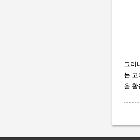
그러나
는 고
을 활