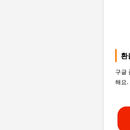
환
구글
해요.