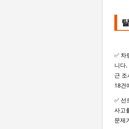
탈
✅ 차
니다.
근 조
18건
✅ 선
사고를
문제가