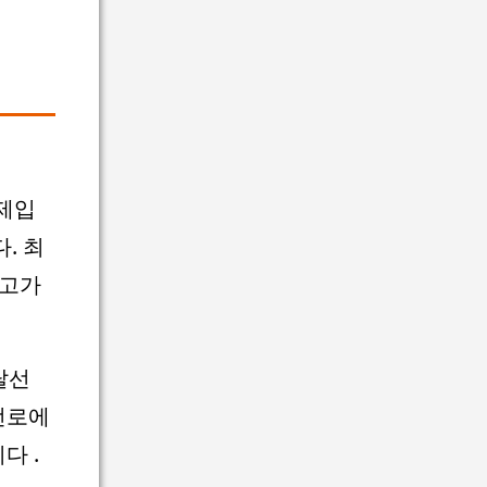
문제입
. 최
사고가
탈선
선로에
다 .