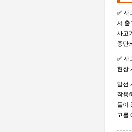
✅ 사
서 출
사고가
중단되
✅ 사
현장 
탈선 
작용하
들이 
고를 