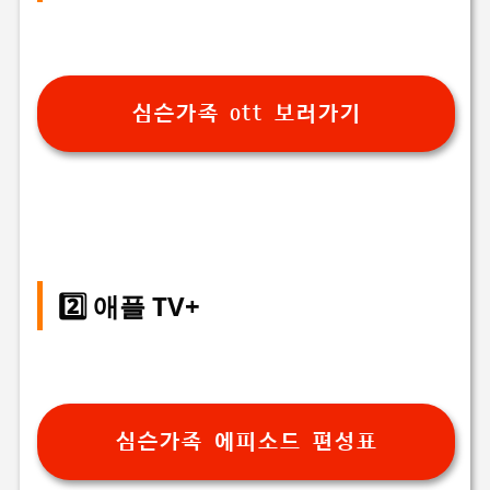
심슨가족 ott 보러가기
2️⃣ 애플 TV+
심슨가족 에피소드 편성표