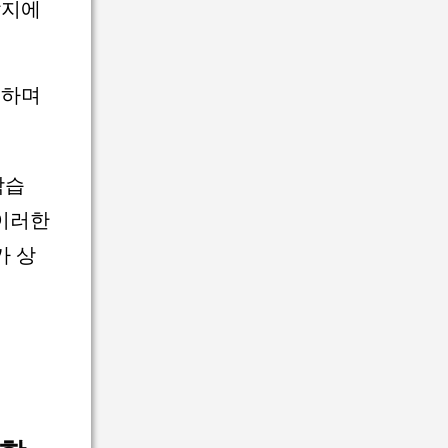
답지에
론하며
학습
 이러한
가 상