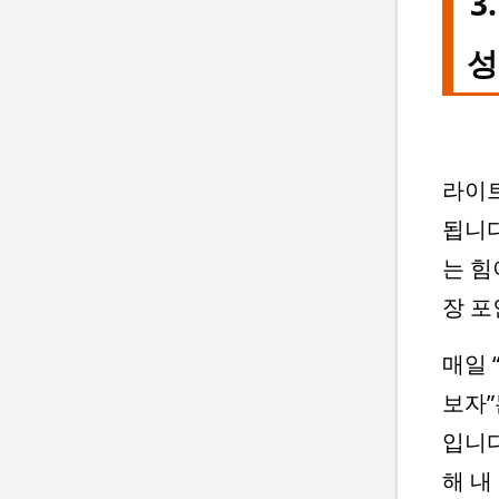
3
성
라이트
됩니다
는 힘
장 포
매일 
보자”
입니다
해 내