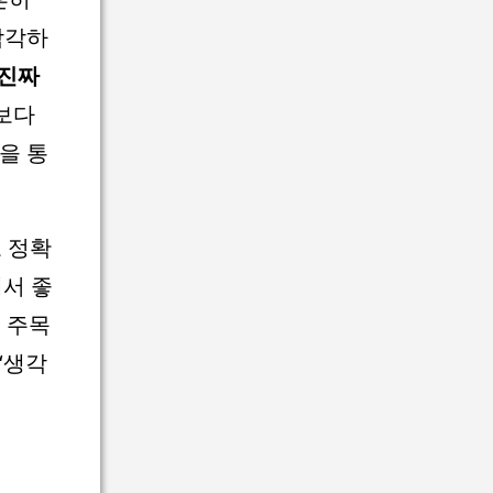
착각하
진짜
보다
을 통
로 정확
서 좋
 주목
‘생각