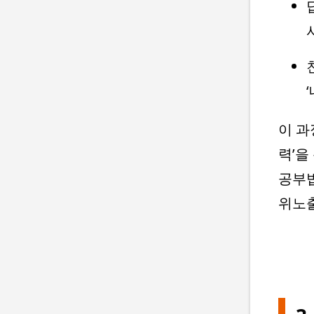
이 과
력’을
공부법
위노출