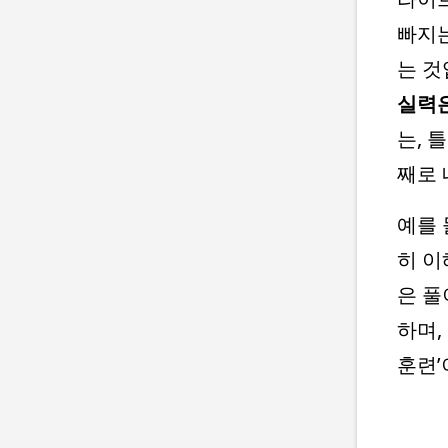
빠지는
는 것
실력은
는, 
째로 
예를 
히 이
은 풀
하며,
훈련’