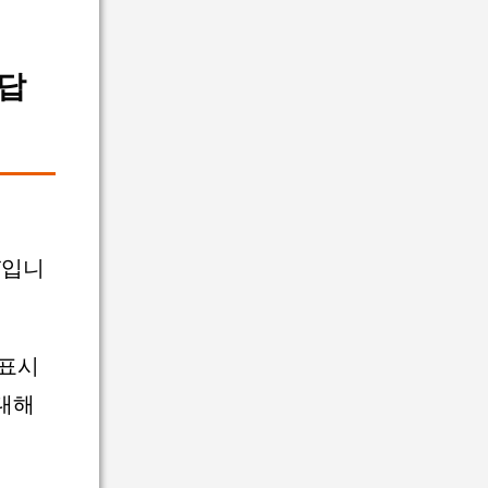
 답
도
입니
 표시
 대해