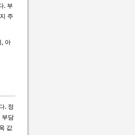
. 부
지 주
, 아
. 정
 부담
욱 값