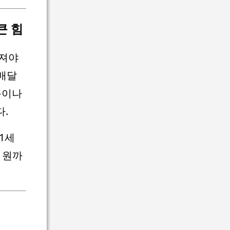
큰 힘
어져야
 매달
득이나
.
1세
 원까