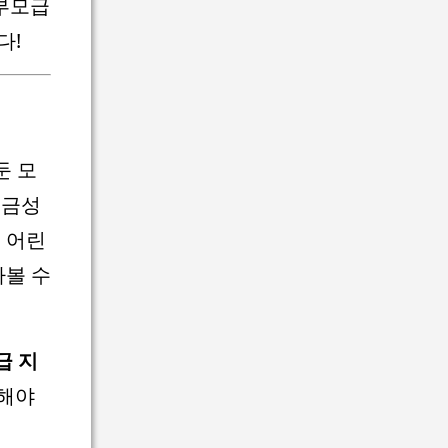
 부모급
다!
둔 모
현금성
 어린
아볼 수
급 지
청해야