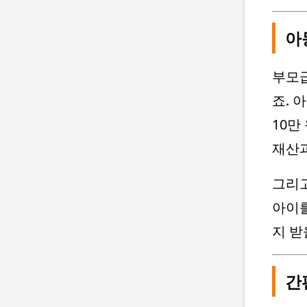
아
부모급
죠. 
10만
재산과
그리고
아이를
지 받
간