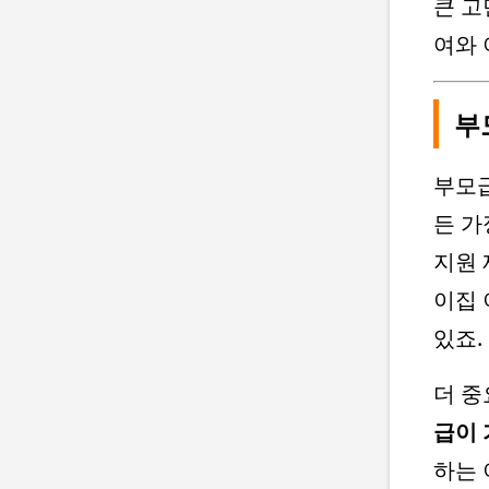
큰 고
여와 
부
부모급
든 가
지원 
이집 
있죠.
더 중
급이 
하는 