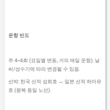
운항 빈도
주 4~6회 (요일별 변동, 거의 매일 운항). 날
씨/성수기에 따라 변경될 수 있음.
선박: 한국 선적 성희호 ↔ 일본 선적 하마유
호 (왕복 동일 노선).